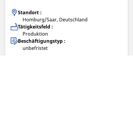
Standort :
Homburg/Saar, Deutschland
Tätigkeitsfeld :
Produktion
Beschäftigungstyp :
unbefristet
Maschinen-/ Anlagenführer*in (alle)
Veröffentlicht am 17.07.2026
Standort :
Bad Kreuznach, Deutschland
Tätigkeitsfeld :
Produktion
Beschäftigungstyp :
temporär (Befristet)